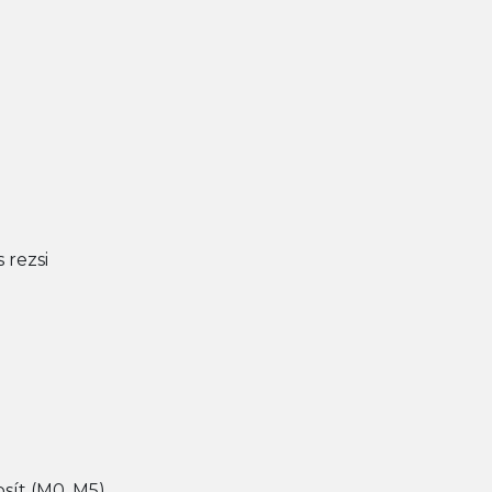
 rezsi
sít (M0, M5)