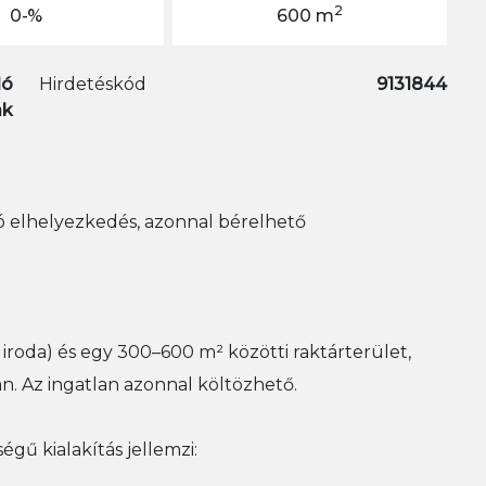
2
0-%
600 m
dó
Hirdetéskód
9131844
ak
ló elhelyezkedés, azonnal bérelhető
 iroda) és egy 300–600 m² közötti raktárterület,
n. Az ingatlan azonnal költözhető.
ű kialakítás jellemzi: