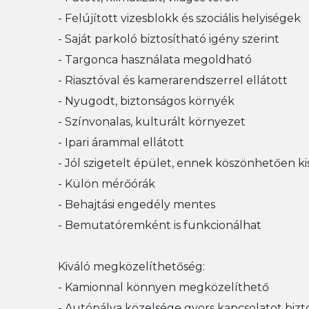
- Felújított vizesblokk és szociális helyiségek
- Saját parkoló biztosítható igény szerint
- Targonca használata megoldható
- Riasztóval és kamerarendszerrel ellátott
- Nyugodt, biztonságos környék
- Színvonalas, kulturált környezet
- Ipari árammal ellátott
- Jól szigetelt épület, ennek köszönhetően kis
- Külön mérőórák
- Behajtási engedély mentes
- Bemutatóremként is funkcionálhat
Kiváló megközelíthetőség:
- Kamionnal könnyen megközelíthető
- Autópálya közelsége gyors kapcsolatot bizto