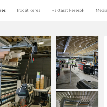
res
Irodát keres
Raktárat keresők
Média