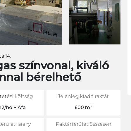
a 14.
as színvonal, kiváló
nnal bérelhető
etési költség
Jelenleg kiadó raktár
2
m2/hó + Áfa
600 m
erületi arány
Raktárterület összesen