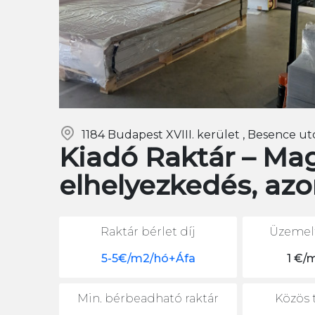
1184 Budapest XVIII. kerület , Besence utc
Kiadó Raktár – Mag
elhelyezkedés, azo
Raktár bérlet díj
Üzemelt
5-5€/m2/hó+Áfa
1 €/
Min. bérbeadható raktár
Közös t