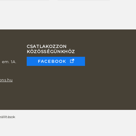
CSATLAKOZZON
KÖZÖSSÉGÜNKHÖZ
 em. 1A.
ons.hu
állítások