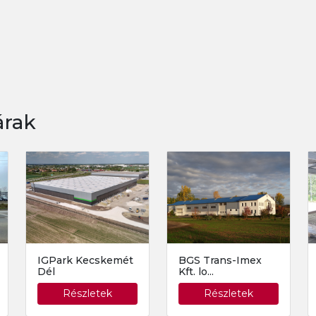
árak
IGPark Kecskemét
BGS Trans-Imex
Dél
Kft. lo...
Részletek
Részletek