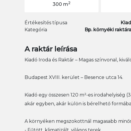
2
300 m
Értékesítés típusa
Kia
Kategória
Bp. környéki raktár
A raktár leírása
Kiadó Iroda és Raktár – Magas színvonal, kivá
Budapest XVIII. kerület – Besence utca 14.
Kiadó egy összesen 120 m²-es irodahelyiség (3
akár egyben, akár külön is bérelhető formába
A környéken megszokottnál magasabb minőség
- Fűtött, klimatizált, világos terek