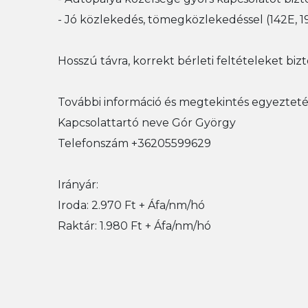
- Jó közlekedés, tömegközlekedéssel (142E, 194
Hosszú távra, korrekt bérleti feltételeket biz
További információ és megtekintés egyezteté
Kapcsolattartó neve Gór György
Telefonszám +36205599629
Irányár:
Iroda: 2.970 Ft + Áfa/nm/hó
Raktár: 1.980 Ft + Áfa/nm/hó