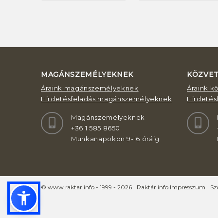
MAGÁNSZEMÉLYEKNEK
KÖZVE
Áraink magánszemélyeknek
Áraink k
Hirdetésfeladás magánszemélyeknek
Hirdetés
Magánszemélyeknek
+36 1 585 8650
Munkanapokon 9-16 óráig
© www.raktar.info - 1999 - 2026
Raktár.info Impresszum
Sz