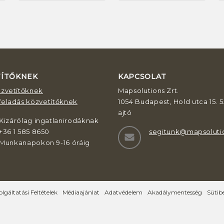
TÍTŐKNEK
KAPCSOLAT
özvetítőknek
Mapsolutions Zrt.
feladás közvetítőknek
1054 Budapest, Hold utca 15. 5.
ajtó
Kizárólag ingatlanirodáknak
+36 1 585 8650
segitunk@mapsoluti
Munkanapokon 9-16 óráig
olgáltatási Feltételek
Médiaajánlat
Adatvédelem
Akadálymentesség
Sütibe