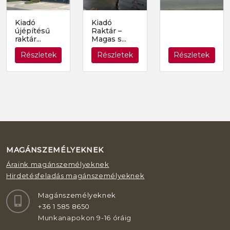
Kiadó
Kiadó
újépítésű
Raktár –
raktár...
Magas s...
Részletek
Részletek
Részletek
MAGÁNSZEMÉLYEKNEK
Áraink magánszemélyeknek
Hirdetésfeladás magánszemélyeknek
Magánszemélyeknek
+36 1 585 8650
Munkanapokon 9-16 óráig