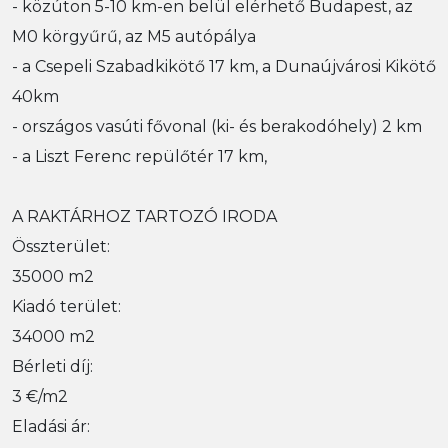
- közúton 5-10 km-en belül elérhető Budapest, az
M0 körgyűrű, az M5 autópálya
- a Csepeli Szabadkikötő 17 km, a Dunaújvárosi Kikötő
40km
- országos vasúti fővonal (ki- és berakodóhely) 2 km
- a Liszt Ferenc repülőtér 17 km,
A RAKTÁRHOZ TARTOZÓ IRODA
Összterület:
35000 m2
Kiadó terület:
34000 m2
Bérleti díj:
3 €/m2
Eladási ár: