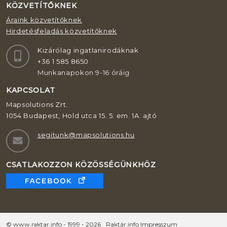
KÖZVETÍTŐKNEK
Áraink közvetítőknek
Hirdetésfeladás közvetítőknek
Kizárólag ingatlanirodáknak
+36 1 585 8650
Munkanapokon 9-16 óráig
KAPCSOLAT
Mapsolutions Zrt.
1054 Budapest, Hold utca 15. 5. em. 1A. ajtó
segitunk@mapsolutions.hu
CSATLAKOZZON KÖZÖSSÉGÜNKHÖZ
© www.raktar.info - 1999 - 2026
Raktár.info Impresszum