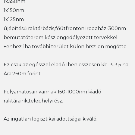
1x350nm
1x150nm
1x125nm
újépítésű raktárbázis,főútfronton irodaház-300nm
bemutatóterem kész engedélyezett tervekkel.
+ehhez 1ha további terület külön hrsz-en mögötte.
Ez csak az egésszel eladó 1ben összesen kb. 3-3,5 ha.
Ára:760m forint
Folyamatosan vannak 150-1000nm kiadó
raktáraink,telephelyrész.
Az ingatlan logisztikai adottságai kiváló: