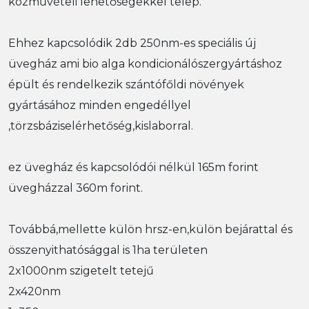
közművételi lehetőségekkel telep.
Ehhez kapcsolódik 2db 250nm-es speciális új
üvegház ami bio alga kondicionálószergyártáshoz
épült és rendelkezik szántófőldi növények
gyártásához minden engedéllyel
,törzsbáziselérhetőség,kislaborral.
ez üvegház és kapcsolódói nélkül 165m forint
üvegházzal 360m forint.
Továbbá,mellette külön hrsz-en,külön bejárattal és
összenyithatósággal is 1ha területen
2x1000nm szigetelt tetejű
2x420nm