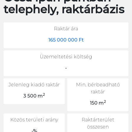
telephely, raktárbázis
Raktár ára
165 000 000 Ft
Üzemeltetési költség
-
Jelenleg kiadó raktár
Min. bérbeadható
raktár
2
3 500 m
2
150 m
Közös területi arány
Raktárterület
összesen
-%