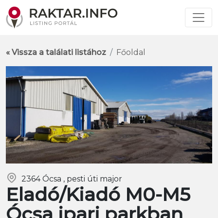
« Vissza a találati listához
Főoldal
2364 Ócsa , pesti úti major
Eladó/Kiadó M0-M5
Ócsa ipari parkban