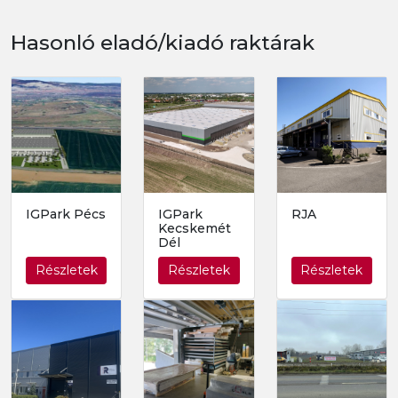
Hasonló eladó/kiadó raktárak
IGPark Pécs
IGPark
RJA
Kecskemét
Dél
Részletek
Részletek
Részletek