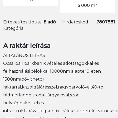
2
5 000 m
Értékesítés típusa
Eladó
Hirdetéskód
7807881
Kategória
A raktár leírása
ÁLTALÁNOS LEÍRÁS
Ócsa ipari parkban kivételes adottságokkal és
felhasználási célokkal 10000nm alapterületen
1500nm(bővíthető)
raktárral,kiszolgálórésszel,nagyparkolóval,40-to
hídmérleggel,iroda-tárgyalóval,szoc
helységekkel,teljes
infrastruktúrával,légkondicinálókkal,szerelőcsarnokkal,