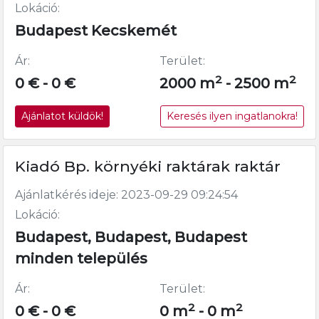
Lokáció:
Budapest Kecskemét
Ár:
Terület:
2
2
0 € - 0 €
2000 m
- 2500 m
Ajánlatot küldök!
Keresés ilyen ingatlanokra!
Kiadó Bp. környéki raktárak raktár
Ajánlatkérés ideje: 2023-09-29 09:24:54
Lokáció:
Budapest, Budapest, Budapest
minden település
Ár:
Terület:
2
2
0 € - 0 €
0 m
- 0 m