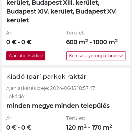
kerület, Budapest XIII. kerület,
Budapest XIV. kerület, Budapest XV.
kerület
Ár:
Terület:
2
2
0 € - 0 €
600 m
- 1000 m
Ajánlatot küldök!
Keresés ilyen ingatlanokra!
Kiadó Ipari parkok raktár
Ajánlatkérés ideje: 2024-06-15 18:57:47
Lokáció:
minden megye minden település
Ár:
Terület:
2
2
0 € - 0 €
120 m
- 170 m