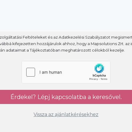
Szolgáltatási Feltételeket és az Adatkezelési Szabályzatot megisme
ábbá kifejezetten hozzájárulok ahhoz, hogy a Mapsolutions Zrt. az i
rán adataimat a Tájékoztatóban meghatározott célokból kezelje.
Érdekel? Lépj kapcsolatba a keresővel.
Vissza az ajánlatkérésekhez