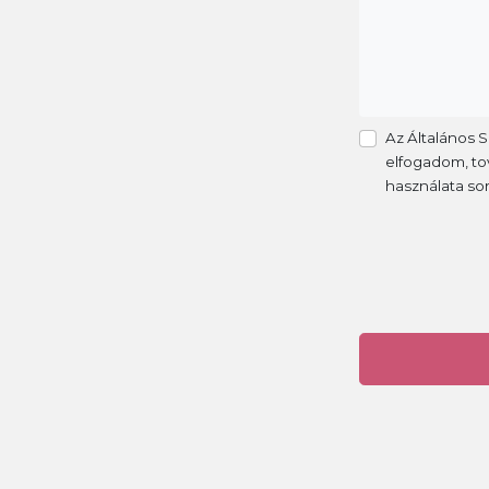
Az Általános 
elfogadom, tov
használata so