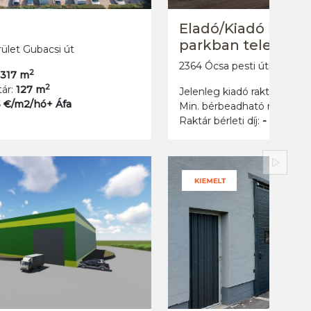
SPACE9 Raktárak
1092 Budapest IX. kerület Kiskalmár
2
Jelenleg kiadó raktár:
0 m
2
Min. bérbeadható raktár:
0 m
Raktár bérleti díj:
-
Követ