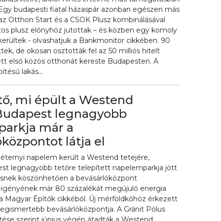
 Egy budapesti fiatal házaspár azonban egészen más
: az Otthon Start és a CSOK Plusz kombinálásával
intos plusz előnyhöz jutottak – és közben egy komoly
lkerültek - olvashatjuk a Bankmonitor cikkében. 90
ttek, de okosan osztották fel az 50 milliós hitelt
tt első közös otthonát kereste Budapesten. A
ítésű lakás...
tő, mi épült a Westend
 Budapest legnagyobb
arkja már a
központot látja el
ternyi napelem került a Westend tetejére,
st legnagyobb tetőre telepített napelemparkja jött
ztésnek köszönhetően a bevásárlóközpont
a-igényének már 80 százalékát megújuló energia
i a Magyar Építők cikkéből. Új mérföldkőhöz érkezett
 legismertebb bevásárlóközpontja. A Gránit Pólus
tése szerint június végén átadták a Westend