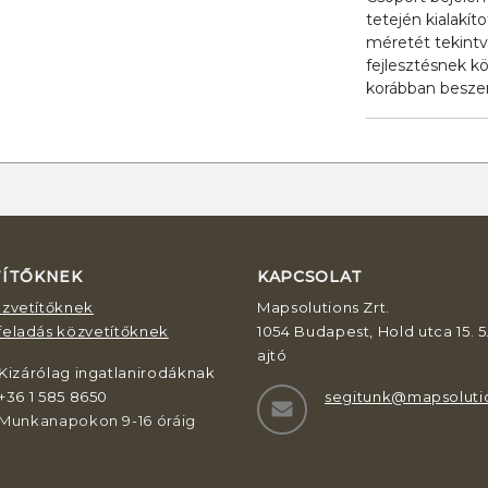
tetején kialakí
méretét tekintv
fejlesztésnek k
korábban beszer
TÍTŐKNEK
KAPCSOLAT
özvetítőknek
Mapsolutions Zrt.
feladás közvetítőknek
1054 Budapest, Hold utca 15. 5.
ajtó
Kizárólag ingatlanirodáknak
+36 1 585 8650
segitunk@mapsoluti
Munkanapokon 9-16 óráig