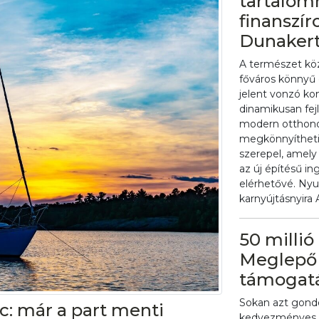
tartalom
finanszír
Dunakert
A természet kö
főváros könnyű 
jelent vonzó ko
dinamikusan fej
modern otthonok
megkönnyíthetik 
szerepel, amely
az új építésű i
elérhetővé. Ny
karnyújtásnyira
50 millió
Meglepő 
támogatás
Sokan azt gondol
c: már a part menti
kedvezményes l