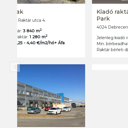
Eladó/Kiadó M0-M5 Ócsa ipari
parkban telephely, raktárbázis
2364 Ócsa pesti úti major
2
Jelenleg kiadó raktár:
3 500 m
2
Min. bérbeadható raktár:
150 m
Raktár bérleti díj:
-
Előző