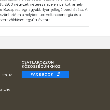
tott, 6500 négyzetméteres napelemparkot, amely
e Budapest legnagyobb ilyen jellegű beruházása. A
öszönhetően a helyben termelt napenergia és a
zett zöldáram együtt évente...
CSATLAKOZZON
KÖZÖSSÉGÜNKHÖZ
 em. 1A.
ons.hu