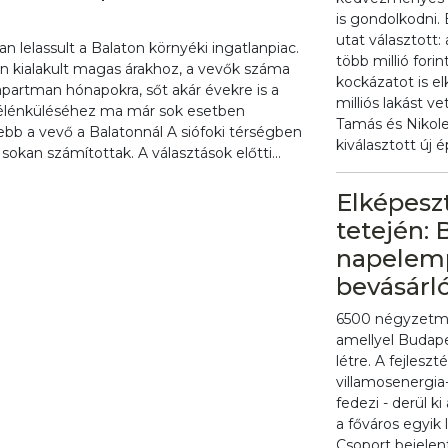
is gondolkodni.
utat választott
 lelassult a Balaton környéki ingatlanpiac.
több millió for
an kialakult magas árakhoz, a vevők száma
kockázatot is e
apartman hónapokra, sőt akár évekre is a
milliós lakást ve
i élénküléséhez ma már sok esetben
Tamás és Nikole
ebb a vevő a Balatonnál A siófoki térségben
kiválasztott új ép
sokan számítottak. A választások előtti...
Elképesz
tetején:
napelemp
bevásárló
6500 négyzetmé
amellyel Budape
létre. A fejles
villamosenergi
fedezi - derül k
a főváros egyik
Csoport bejelen