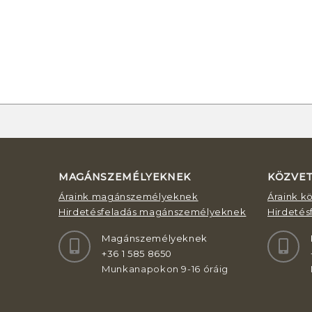
MAGÁNSZEMÉLYEKNEK
KÖZVE
Áraink magánszemélyeknek
Áraink k
Hirdetésfeladás magánszemélyeknek
Hirdetés
Magánszemélyeknek
+36 1 585 8650
Munkanapokon 9-16 óráig