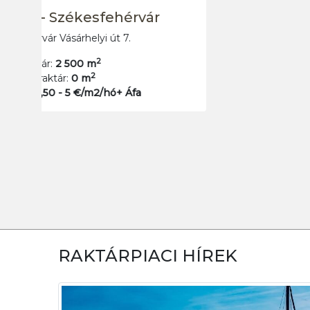
SL Ipari Park
1238 Budapest XXIII. kerület Szentlőrinci út 17 A-B
2
Jelenleg kiadó raktár:
250 m
2
Min. bérbeadható raktár:
80 m
Raktár bérleti díj:
2,75 - 3,25 €/m2/hó+ Áfa
RAKTÁRPIACI HÍREK