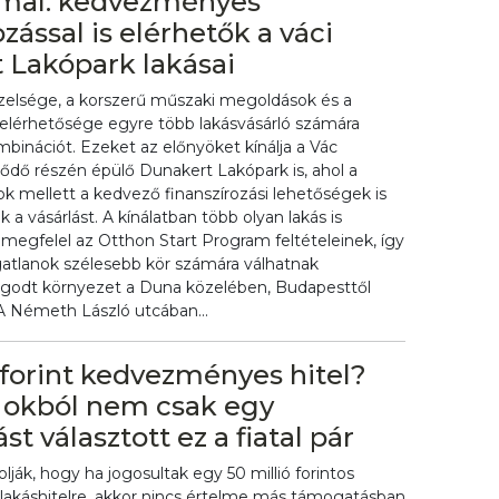
mal: kedvezményes
ozással is elérhetők a váci
 Lakópark lakásai
zelsége, a korszerű műszaki megoldások és a
elérhetősége egyre több lakásvásárló számára
mbinációt. Ezeket az előnyöket kínálja a Vác
lődő részén épülő Dunakert Lakópark is, ahol a
 mellett a kedvező finanszírozási lehetőségek is
a vásárlást. A kínálatban több olyan lakás is
 megfelel az Otthon Start Program feltételeinek, így
ngatlanok szélesebb kör számára válhatnak
ugodt környezet a Duna közelében, Budapesttől
 A Németh László utcában...
 forint kedvezményes hitel?
okból nem csak egy
t választott ez a fiatal pár
ják, hogy ha jogosultak egy 50 millió forintos
akáshitelre, akkor nincs értelme más támogatásban