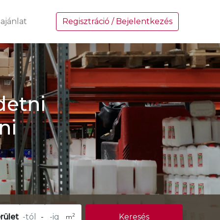
ajánlat
Regisztráció / Bejelentkezés
detni
ni
2
rület
-
Keresés
m