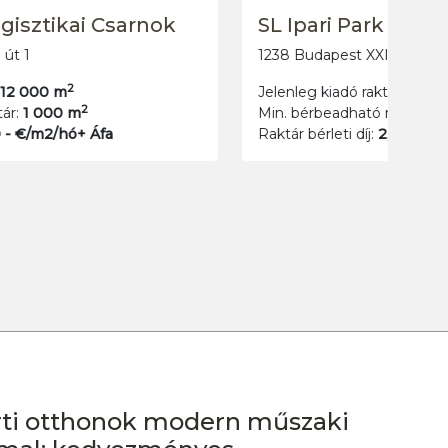
Eco Smart Logistics
2120 Dunakeszi
2
Jelenleg kiadó raktár:
1 250 m
2
Min. bérbeadható raktár:
0 m
Raktár bérleti díj:
3,50 - 5 €/m2/hó+ Áfa
ti otthonok modern műszaki