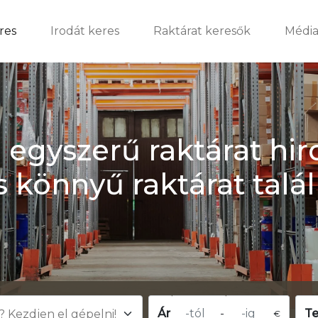
res
Irodát keres
Raktárat keresők
Média
 egyszerű raktárat hir
s könnyű raktárat talál
Ár
-
Te
€