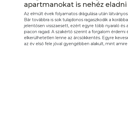
apartmanokat is nehéz eladni
Az elmúlt évek folyamatos drágulása után látványosan
Bár továbbra is sok tulajdonos ragaszkodik a korább
jelentősen visszaesett, ezért egyre több nyaraló és 
piacon ragad. A szakértő szerint a forgalom érdem
elkerülhetetlen lenne az árcsökkentés. Egyre keves
az év első fele jóval gyengébben alakult, mint amire 