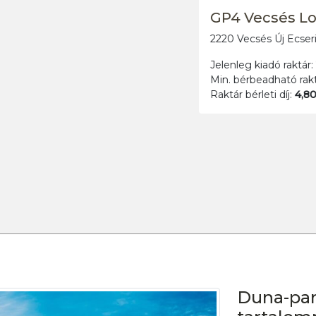
G.L.Outlet-RAKTÁR
2045 Törökbálint Kinizsi Pál u.29.
2
Jelenleg kiadó raktár:
1 700 m
2
Min. bérbeadható raktár:
234 m
Raktár bérleti díj:
5,20 - 8,50 €/m2/hó+ Áfa
Duna-par