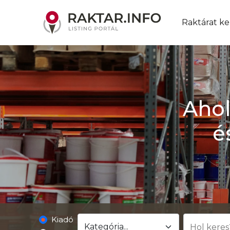
Raktárat ke
Ahol
é
Kiadó