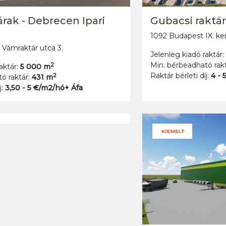
Lanvik Build Kft.
8624 Balatonszárszó Szemesi u.1438/29
2
Jelenleg kiadó raktár:
734 m
2
Min. bérbeadható raktár:
734 m
Raktár bérleti díj:
5,40 - 5,40 €/m2/hó+ Áfa